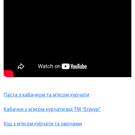
Паста з кабачком та м’ясом курчати
Кабачки з м’ясом курчати від ТМ “Епікур”
Кіш з м’ясом курчати та овочами