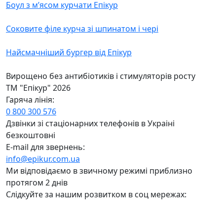
Боул з м’ясом курчати Епікур
Соковите філе курча зі шпинатом і чері
Найсмачніший бургер від Епікур
Вирощено без антибiотикiв i стимуляторiв росту
ТМ "Епікур" 2026
Гаряча лiнiя:
0 800 300 576
Дзвiнки зi стацiонарних телефонiв в Украiнi
безкоштовнi
E-mail для звернень:
info@epikur.com.ua
Ми відповідаємо в звичному режимі приблизно
протягом 2 днів
Слідкуйте за нашим розвитком в соц мережах: