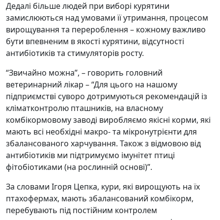
Дедалі більше людей при виборі курятини
замислюються над умовами її утримання, процесом
вирощування та перероблення – кожному важливо
бути впевненим в якості курятини, відсутності
антибіотиків та стимуляторів росту.
“Звичайно можна”, – говорить головний
ветеринарний лікар – “Для цього на нашому
підприємстві суворо дотримуються рекомендацій із
кліматконтролю пташників, на власному
комбікормовому заводі виробляємо якісні корми, які
мають всі необхідні макро- та мікронутрієнти для
збалансованого харчування. Також з відмовою від
антибіотиків ми підтримуємо імунітет птиці
фітобіотиками (на рослинній основі)”.
За словами Ігоря Цепка, кури, які вирощують на їх
птахофермах, мають збалансований комбікорм,
перебувають під постійним контролем