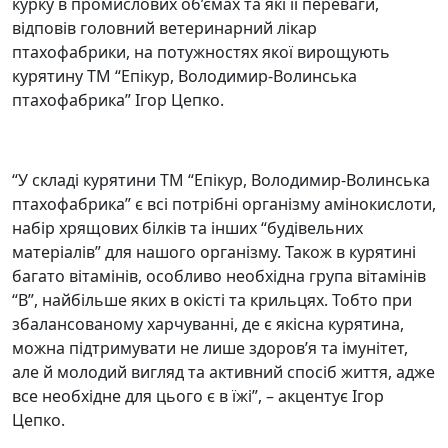
курку в промислових об’ємах та які її переваги,
відповів головний ветеринарний лікар
птахофабрики, на потужностях якої вирощують
курятину ТМ “Епікур, Володимир-Волинська
птахофабрика” Ігор Цепко.
“У складі курятини ТМ “Епікур, Володимир-Волинська
птахофабрика” є всі потрібні організму амінокислоти,
набір хрящових білків та інших “будівельних
матеріалів” для нашого організму. Також в курятині
багато вітамінів, особливо необхідна група вітамінів
“В”, найбільше яких в окісті та крильцях. Тобто при
збалансованому харчуванні, де є якісна курятина,
можна підтримувати не лише здоров’я та імунітет,
але й молодий вигляд та активний спосіб життя, адже
все необхідне для цього є в їжі”, – акцентує Ігор
Цепко.