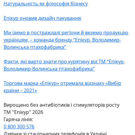
Натуральність як філософія бізнесу
Епікур оновив дизайн пакування
Ми їдемо в постраждалі регіони й веземо продукцію
українцям, – команда бренду “Епікур, Володимир-
Волинська птахофабрика”
Факти, які варто знати про курятину від ТМ “Епікур,
Володимир-Волинська птахофабрика”
Торгова марка «Епікур» отримала відзнаку «Вибір
країни – 2021»
Вирощено без антибiотикiв i стимуляторiв росту
ТМ "Епікур" 2026
Гаряча лiнiя:
0 800 300 576
Дзвiнки зi стацiонарних телефонiв в Украiнi