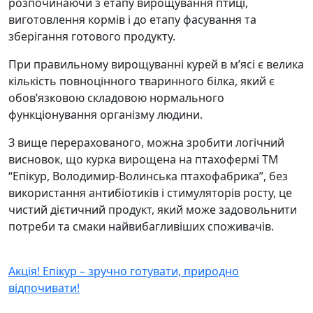
розпочинаючи з етапу вирощування птиці,
виготовлення кормів і до етапу фасування та
зберігання готового продукту.
При правильному вирощуванні курей в м’ясі є велика
кількість повноцінного тваринного білка, який є
обов’язковою складовою нормального
функціонування організму людини.
З вище перерахованого, можна зробити логічний
висновок, що курка вирощена на птахофермі ТМ
“Епікур, Володимир-Волинська птахофабрика”, без
використання антибіотиків і стимуляторів росту, це
чистий дієтичний продукт, який може задовольнити
потреби та смаки найвибагливіших споживачів.
Акція! Епікур – зручно готувати, природно
відпочивати!