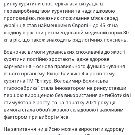
ринку курятини спостерігалася ситуація із
перевиробництвом курятини та надлишковою
пропозицією, показник споживання м’яса серед
українців став найменшим в Європі – до 45 кг на
людину в рік при рекомендованій медичній нормі 80
кг в рік, що також знаходить ряд логічних пояснень.
Водночас вимоги українських споживачів до якості
курятини постійно зростають, адже здорове
харчування – основа правильного функціонування
всього організму. Якщо близько 4-х років тому
курятина ТМ “Епікур, Володимир-Волинська
птахофабрика” стала інноватором на ринку ставши
першою вирощеною без використання антибіотиків і
стимуляторів росту, то на початку 2021 року ця
вимога стала обов’язковою складовою і важливим
фактором при виборі м’яса.
На запитання чи дійсно можна виростити здорову