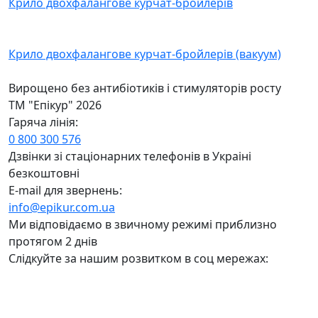
Крило двохфалангове курчат-бройлерів
Крило двохфалангове курчат-бройлерів (вакуум)
Вирощено без антибiотикiв i стимуляторiв росту
ТМ "Епікур" 2026
Гаряча лiнiя:
0 800 300 576
Дзвiнки зi стацiонарних телефонiв в Украiнi
безкоштовнi
E-mail для звернень:
info@epikur.com.ua
Ми відповідаємо в звичному режимі приблизно
протягом 2 днів
Слідкуйте за нашим розвитком в соц мережах: