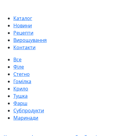
Каталог
Новини
Рецепти
Вирощування
Контакти
Все
Філе
Стегно
Гомілка
Крило
Тушка
Фарш
Субпродукти
Маринади